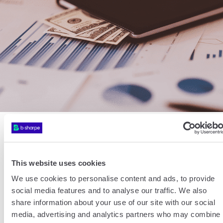
BY DAVID PEREIRA
Finances & Fiscalité
15 Mar 2026
This website uses cookies
Comment effectuer un
We use cookies to personalise content and ads, to provide
transfert d’argent
social media features and to analyse our traffic. We also
share information about your use of our site with our social
international ?
media, advertising and analytics partners who may combine i