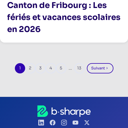
Canton de Fribourg : Les
fériés et vacances scolaires
en 2026
Pagination
1
2
3
4
5
…
13
Suivant
Page
Page
Page
Page
Page
Page