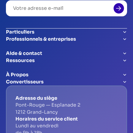
Votre
adresse
e-
mail
Particuliers
Professionnels & entreprises
Aide & contact
Ressources
À Propos
Convertisseurs
Adresse du siège
Pont-Rouge — Esplanade 2
1212 Grand-Lancy
Horaires du service client
Lundi au vendredi
de 9h à 18h