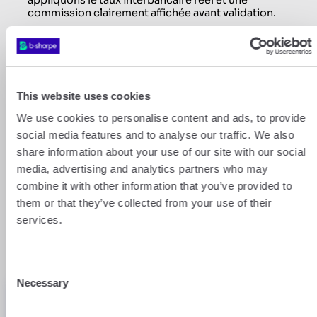
commission clairement affichée avant validation.
Le change devient lisible, maîtrisé et prévisible.
This website uses cookies
We use cookies to personalise content and ads, to provide
social media features and to analyse our traffic. We also
Comparez sur votre
share information about your use of our site with our social
prochain transfert d’argent
media, advertising and analytics partners who may
combine it with other information that you’ve provided to
Entrez le montant et la devise. Voyez immédiatement
them or that they’ve collected from your use of their
combien vous pourriez économiser. La différence est
services.
souvent plus importante qu’on ne l’imagine.
Consent
Necessary
Selection
MONTANT À CHANGER