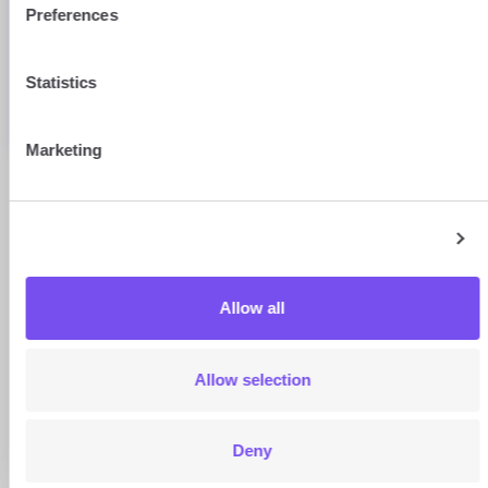
Preferences
Statistics
CHF
EUR
Marketing
Show details
Allow all
b-sharpe
Allow selection
Montant reçu
5 311,58 €
Deny
Taux de change
0,941340