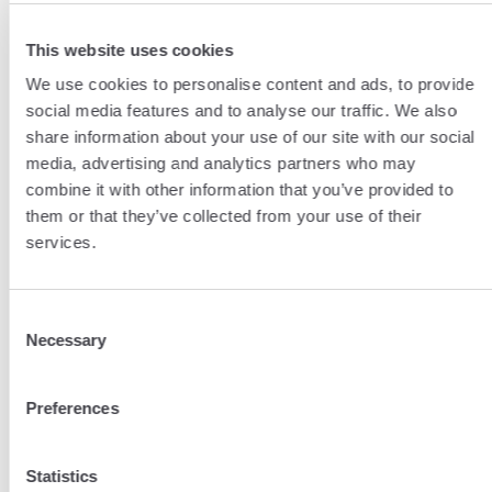
à votre écoute
This website uses cookies
Notre équipe est disponible pour répondre à vos
questions et vous accompagner dans vos opérations
We use cookies to personalise content and ads, to provide
de change,
du lundi au vendredi, de 9h à 18h.
social media features and to analyse our traffic. We also
share information about your use of our site with our social
media, advertising and analytics partners who may
combine it with other information that you’ve provided to
them or that they’ve collected from your use of their
services.
Consent
Necessary
Selection
Preferences
Statistics