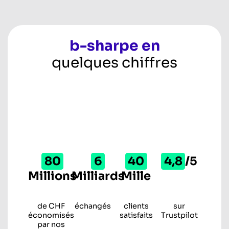
b-sharpe en
quelques chiffres
80
6
40
4,8
/5
Millions
Milliards
Mille
de CHF
échangés
clients
sur
économisés
satisfaits
Trustpilot
par nos