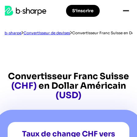
b-
S'inscrire
Aller
Aller
sharpe
à
au
la
contenu
navigation
principal
b-sharpe
Convertisseur de devises
Convertisseur Franc Suisse en Dol
principale
Convertisseur Franc Suisse
(CHF)
en Dollar Américain
(USD)
Taux de change CHF vers