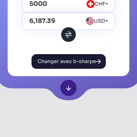
CHF
USD
Changer avec b-sharpe