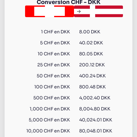
Conversion
CHF
-
DKK
1
CHF
en
DKK
8.00 DKK
5
CHF
en
DKK
40.02 DKK
10
CHF
en
DKK
80.05 DKK
25
CHF
en
DKK
200.12 DKK
50
CHF
en
DKK
400.24 DKK
100
CHF
en
DKK
800.48 DKK
500
CHF
en
DKK
4,002.40 DKK
1,000
CHF
en
DKK
8,004.80 DKK
5,000
CHF
en
DKK
40,024.01 DKK
10,000
CHF
en
DKK
80,048.01 DKK