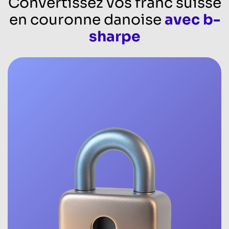
Convertissez vos franc suisse
en couronne danoise
avec b-
sharpe