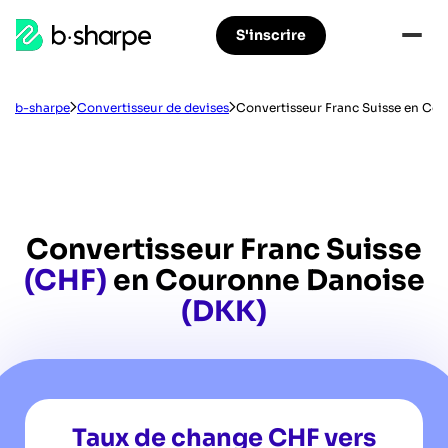
b-
S'inscrire
Aller
Aller
sharpe
à
au
la
contenu
navigation
principal
b-sharpe
Convertisseur de devises
Convertisseur Franc Suisse en Co
principale
Convertisseur Franc Suisse
(CHF)
en Couronne Danoise
(DKK)
Taux de change CHF vers