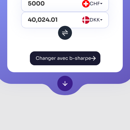
CHF
DKK
Changer avec b-sharpe