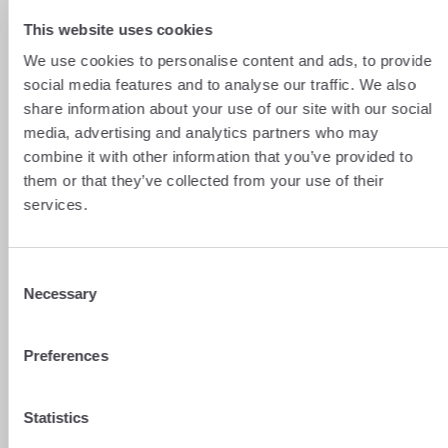
This website uses cookies
Pour vos proches
We use cookies to personalise content and ads, to provide
social media features and to analyse our traffic. We also
Votre filleul bénéficie de
CHF 20.-
, à valoir
share information about your use of our site with our social
sur son prochain change sur notre
media, advertising and analytics partners who may
plateforme.
combine it with other information that you’ve provided to
Parrainez vos proches
them or that they’ve collected from your use of their
services.
Consent
Comment fonctionne
Necessary
Selection
le parrainage sur b-
sharpe ?
Preferences
Statistics
Connectez-vous à votre espace client