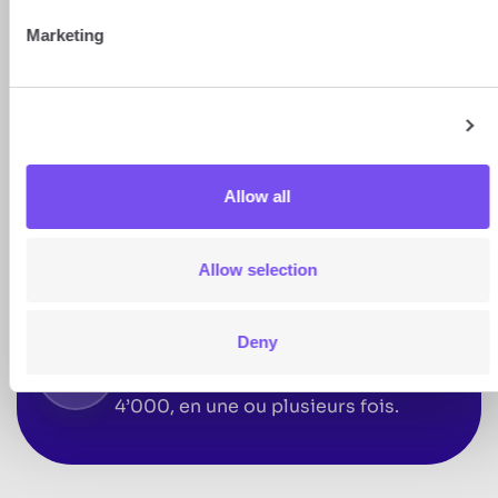
1
Puis rendez-vous à la section “Invitez
Marketing
vos amis” pour obtenir votre lien de
parrainage personnel.
Show details
Partagez votre lien personnel à un
2
proche
Afin que votre filleul bénéficie de CHF
Allow all
20.- sur son premier change, il doit
s’inscrire via votre lien de parrainage
Allow selection
personnel.
Deny
Recevez votre récompense
de CHF 40.-
3
Dès que votre filleul change CHF
4’000, en une ou plusieurs fois.