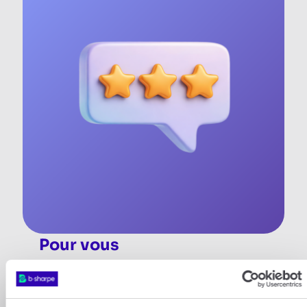
Pour vous
Vous recevez
CHF 40.-
, dès qu’un de vos
proches change un total de CHF 4’000.-
sur b-sharpe (en une ou plusieurs fois).