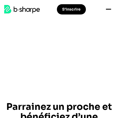
b-
S'inscrire
Aller
Aller
sharpe
à
au
la
contenu
navigation
principal
principale
Parrainez un proche et
bénéficiez d’une