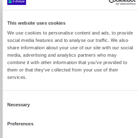
Aujourd'hui
Ce mois
This website uses cookies
3 mois
We use cookies to personalise content and ads, to provide
1 CHF = 1,070072 EUR
social media features and to analyse our traffic. We also
Mise à jour toutes les 15 minutes
Dernière mise à jour : 6 août 2026 à 19:00
share information about your use of our site with our social
1,074
media, advertising and analytics partners who may
combine it with other information that you’ve provided to
1,073
them or that they’ve collected from your use of their
services.
Taux de change
1,072
1,071
Consent
Necessary
Selection
1,07
Preferences
1,069
06:00
10:00
14:00
18:00