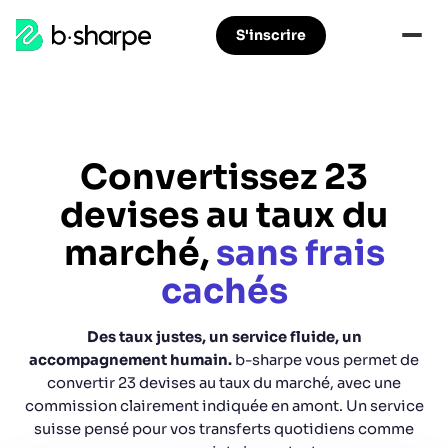
b-
S'inscrire
Aller
Aller
sharpe
à
au
la
contenu
navigation
principal
principale
Convertissez 23
devises au taux du
marché,
sans frais
cachés
Des taux justes, un service fluide, un
accompagnement humain.
b-sharpe vous permet de
convertir 23 devises au taux du marché, avec une
commission clairement indiquée en amont. Un service
suisse pensé pour vos transferts quotidiens comme