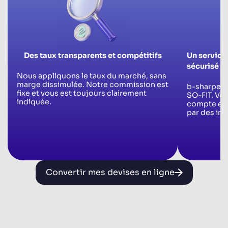
Des taux transparents et compétitifs
Un service
sécurisé
Nous appliquons le taux du marché, sans
marge dissimulée. Notre commission est
b-sharpe es
fixe et vous est toujours clairement
SO-FIT. Vos
indiquée.
compte en S
par des int
Convertir mes devises en ligne