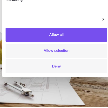
Racheter un crédit
immobilier en devise : 5
Show details
astuces pour réussir
Allow all
16 min
Allow selection
Deny