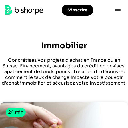
b-
S'inscrire
Aller
Aller
sharpe
à
au
la
contenu
navigation
principal
principale
Immobilier
Concrétisez vos projets d’achat en France ou en
Suisse. Financement, avantages du crédit en devises,
rapatriement de fonds pour votre apport : découvrez
comment le taux de change impacte votre pouvoir
d’achat immobilier et sécurisez votre investissement.
24 min