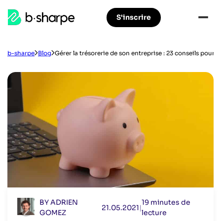
b-
S'inscrire
Aller
Aller
sharpe
à
au
la
contenu
navigation
principal
b-sharpe
Blog
Gérer la trésorerie de son entreprise : 23 conseils pour re
principale
BY ADRIEN
19 minutes de
21.05.2021
|
GOMEZ
lecture