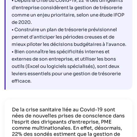
• Depuis la crise du Covid-19, 22 % des dirigeants
#9 Sensibiliser ses équipes
d'entreprise considèrent la gestion de trésorerie
#10 Privilégier les charges variables
comme un enjeu prioritaire, selon une étude IFOP
#11 Rémunérer avec plus de flexibilité
de 2020.
#12 Assurer un suivi régulier
• Construire un plan de trésorerie prévisionnel
permet d'anticiper les périodes creuses et de
#13 Anticiper les périodes creuses
mieux piloter les décisions budgétaires à l'avance.
#14 Négocier avec sa banque
• Bien connaître les spécificités internes et
#15 Se constituer un capital de sécurité
externes de son entreprise, et utiliser les bons
#16 Comprendre le Besoin en fonds de roulement
outils (Excel ou logiciels spécialisés), sont deux
#17 Augmenter son chiffre d’affaires
leviers essentiels pour une gestion de trésorerie
#18 Analyser et innover
efficace.
#19 Garder l’équilibre
#20 Maîtriser les délais de paiement client
#21 Sélectionner la clientèle appropriée
De la crise sanitaire liée au Covid-19 sont
#22 Encourager le paiement comptant
nées de nouvelles prises de conscience dans
l’esprit des dirigeants d’entreprise, PME
#23 Améliorer la collaboration avec les fournisseurs
comme multinationales. En effet, désormais,
22% des sondés estiment que la gestion de