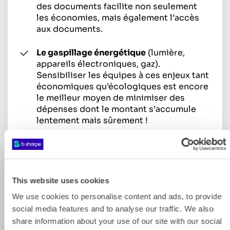
des documents facilite non seulement
les économies, mais également l’accès
aux documents.
Le gaspillage énergétique
(lumière,
appareils électroniques, gaz).
Sensibiliser les équipes à ces enjeux tant
économiques qu’écologiques est encore
le meilleur moyen de minimiser des
dépenses dont le montant s’accumule
lentement mais sûrement !
#9 Sensibiliser ses équipes
La communication avec les collaborateurs en
interne doit se faire de la manière la plus
This website uses cookies
transparente possible. De cette façon
seulement, chacun sera plus à même de
We use cookies to personalise content and ads, to provide
comprendre le sens des priorités dictées par
social media features and to analyse our traffic. We also
le dirigeant, la direction financière et la
share information about your use of our site with our social
trésorerie.