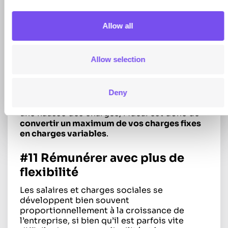
variables
Allow all
Les deux principales sources de coûts
peuvent être réparties entre charges
variables et charges fixes. Le problème avec
Allow selection
ces dernières est qu’elles ne dépendront
aucunement des performances de
l’entreprise.
Pour mieux faire face aux périodes creuses,
Deny
lorsque cette action ne se traduit pas par
une hausse des charges, l’idéal est donc de
convertir un maximum de vos charges fixes
en charges variables
.
#11 Rémunérer avec plus de
flexibilité
Les salaires et charges sociales se
développent bien souvent
proportionnellement à la croissance de
l’entreprise, si bien qu’il est parfois vite