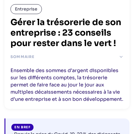
Entreprise
Gérer la trésorerie de son
entreprise : 23 conseils
pour rester dans le vert !
SOMMAIRE
#1 Construire un plan prévisionnel de trésorerie
Ensemble des sommes d’argent disponibles
#2 Comprendre les spécificités de votre entreprise
sur les différents comptes, la trésorerie
#3 Utiliser les bons outils de gestion
permet de faire face au jour le jour aux
#4 Modéliser un budget mensuel
multiples décaissements nécessaires à la vie
d’une entreprise et à son bon développement.
#5 Mettre en place un écosystème de pilotage
complet
#6 Déléguer le pilotage de trésorerie
#7 Analyser finement ses états financiers
EN BREF
#8 Identifier les principales sources de gaspillage