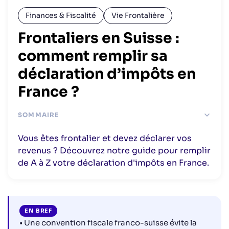
Finances & Fiscalité
Vie Frontalière
Frontaliers en Suisse :
comment remplir sa
déclaration d’impôts en
France ?
SOMMAIRE
Dans quel(s) pays doit-on payer ses impôts quand on
Vous êtes frontalier et devez déclarer vos
travaille en Suisse ?
revenus ? Découvrez notre guide pour remplir
Dans quels cas faut-il fournir une attestation de
de A à Z votre déclaration d'impôts en France.
résidence fiscale ?
Quelles sont les dates limite pour faire sa déclaration
d’impôts ?
Quels documents faut-il préparer pour bien remplir sa
déclaration d’impôts ?
EN BREF
• Une convention fiscale franco-suisse évite la
Le guide b-sharpe pour remplir sa déclaration d’impôts