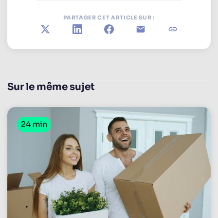
PARTAGER CET ARTICLE SUR :
X
LinkedIn
Facebook
E-mail
Copier le lie
Sur le même sujet
24 min