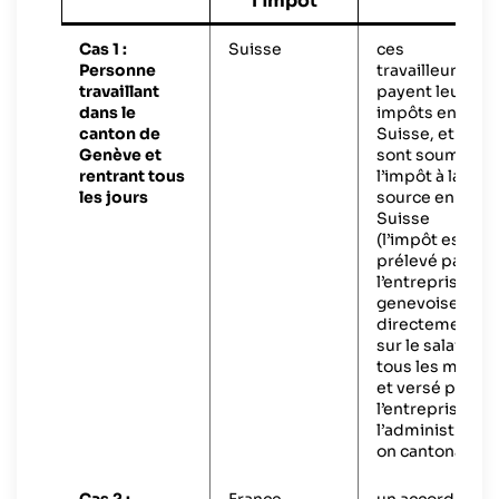
l’impôt
Cas 1 :
Suisse
ces
Personne
travailleurs
travaillant
payent leurs
dans le
impôts en
canton de
Suisse, et
Genève et
sont soumis à
rentrant tous
l’impôt à la
les jours
source en
Suisse
(l’impôt est
prélevé par
l’entreprise
genevoise
directement
sur le salaire
tous les mois,
et versé par
l’entreprise à
l’administrati
on cantonale).