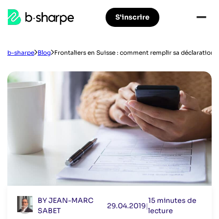
b-
S'inscrire
Aller
Aller
sharpe
à
au
la
contenu
navigation
principal
b-sharpe
Blog
Frontaliers en Suisse : comment remplir sa déclaration 
principale
BY JEAN-MARC
15 minutes de
29.04.2019
|
SABET
lecture