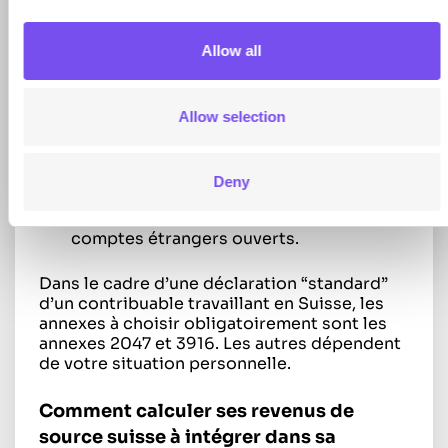
encaissés à l’étranger par un
contribuable domicilié en France” (flèche
Allow all
bleue) fera apparaître l’annexe 2047
permettant la déclaration des revenus
suisses ainsi que la fiche d’aide au calcul
Allow selection
du salaire suisse
la case “Déclaration par un résident d’un
compte ouvert hors de France” (flèche
Deny
verte) fera apparaître l’annexe 3916
permettant de saisir vos différents
comptes étrangers ouverts.
Dans le cadre d’une déclaration “standard”
d’un contribuable travaillant en Suisse, les
annexes à choisir obligatoirement sont les
annexes 2047 et 3916. Les autres dépendent
de votre situation personnelle.
Comment calculer ses revenus de
source suisse à intégrer dans sa