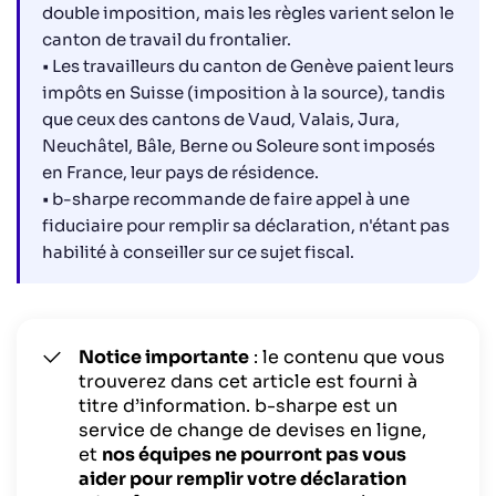
en France
double imposition, mais les règles varient selon le
canton de travail du frontalier.
Quel taux de change EUR CHF utiliser pour sa
déclaration de revenus ?
• Les travailleurs du canton de Genève paient leurs
Quels comptes bancaires faut-il déclarer ?
impôts en Suisse (imposition à la source), tandis
que ceux des cantons de Vaud, Valais, Jura,
Conclusion
Neuchâtel, Bâle, Berne ou Soleure sont imposés
en France, leur pays de résidence.
• b-sharpe recommande de faire appel à une
fiduciaire pour remplir sa déclaration, n'étant pas
habilité à conseiller sur ce sujet fiscal.
Notice importante
: le contenu que vous
trouverez dans cet article est fourni à
titre d’information. b-sharpe est un
service de change de devises en ligne,
et
nos équipes ne pourront pas vous
aider pour remplir votre déclaration