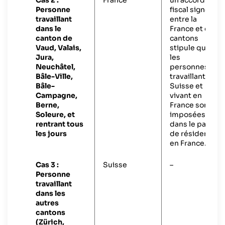
Cas 2 :
France
un accord
Personne
fiscal signé
travaillant
entre la
dans le
France et ces
canton de
cantons
Vaud, Valais,
stipule que
Jura,
les
Neuchâtel,
personnes
Bâle-Ville,
travaillant en
Bâle-
Suisse et
Campagne,
vivant en
Berne,
France sont
Soleure, et
imposées
rentrant tous
dans le pays
les jours
de résidence,
en France.
Cas 3 :
Suisse
–
Personne
travaillant
dans les
autres
cantons
(Zürich,