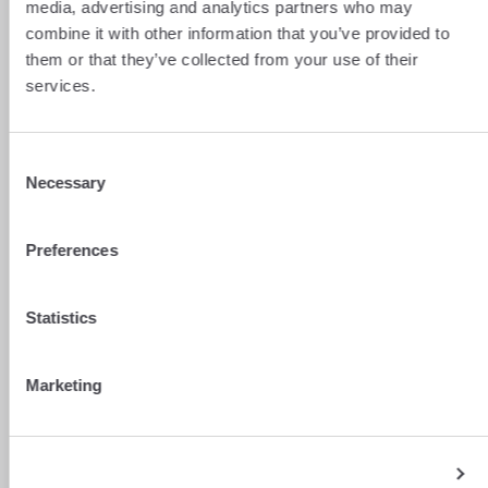
media, advertising and analytics partners who may
combine it with other information that you’ve provided to
them or that they’ve collected from your use of their
services.
Consent
Necessary
Selection
En cliquant sur le bouton “Déclarations
annexes”, vous aurez accès à une liste de
déclarations annexes qu’il faudra cocher
Preferences
pour les voir apparaître.
Statistics
Dans l’exemple donné ci-dessous,
la case “Déclaration des revenus fonciers
Marketing
2019” (flèche rouge) fera apparaître
l’annexe 2044 qui vous permettra de
déclarer d’éventuels revenus locatifs
la case “Déclaration des revenus 2019
Show details