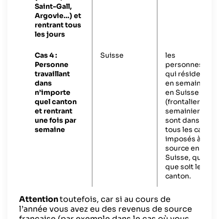
Saint-Gall,
Argovie…) et
rentrant tous
les jours
Cas 4 :
Suisse
les
Personne
personnes
travaillant
qui résident
dans
en semaine
n’importe
en Suisse
quel canton
(frontalier
et rentrant
semainier)
une fois par
sont dans
semaine
tous les cas
imposés à la
source en
Suisse, quel
que soit le
canton.
Attention
toutefois, car si au cours de
l’année vous avez eu des revenus de source
française (par exemple dans le cas où vous