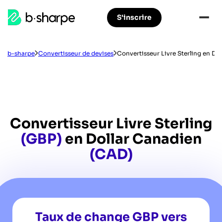
b-
S'inscrire
Aller
Aller
sharpe
à
au
la
contenu
navigation
principal
b-sharpe
Convertisseur de devises
Convertisseur Livre Sterling en Do
principale
Convertisseur Livre Sterling
(GBP)
en Dollar Canadien
(CAD)
Taux de change GBP vers