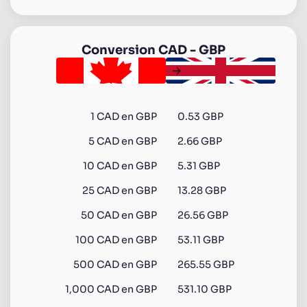
Conversion
CAD
-
GBP
1
CAD
en
GBP
0.53 GBP
5
CAD
en
GBP
2.66 GBP
10
CAD
en
GBP
5.31 GBP
25
CAD
en
GBP
13.28 GBP
50
CAD
en
GBP
26.56 GBP
100
CAD
en
GBP
53.11 GBP
500
CAD
en
GBP
265.55 GBP
1,000
CAD
en
GBP
531.10 GBP