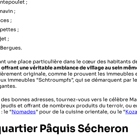
ntepoulet ;
navin ;
ces ;
pettes ;
et ;
 Bergues.
nt une place particulière dans le cœur des habitants 
r
offrant une véritable ambiance de village au sein même 
lièrement originale, comme le prouvent les immeubles 
eux immeubles “Schtroumpfs”, qui se démarquent par leu
gantes.
 des bonnes adresses, tournez-vous vers le célèbre Ma
 jeudis et offrant de nombreux produits du terroir, ou 
: le “
Nomades
” pour de la cuisine orientale, ou le “
Koz
quartier Pâquis Sécheron