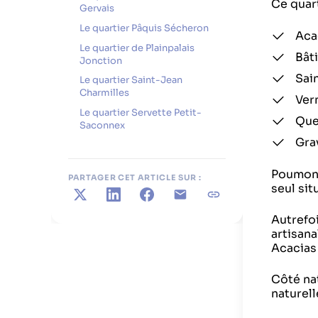
Ce quar
Gervais
Le quartier Pâquis Sécheron
Acac
Le quartier de Plainpalais
Bâti
Jonction
Sai
Le quartier Saint-Jean
Charmilles
Vern
Le quartier Servette Petit-
Que
Saconnex
Gra
Poumon 
PARTAGER CET ARTICLE SUR :
seul sit
X
LinkedIn
Facebook
E-mail
Copier le lien
Autrefoi
artisana
Acacias
Côté nat
naturelle