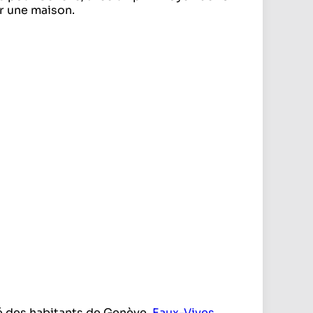
r une maison.
té des habitants de Genève,
Eaux-Vives