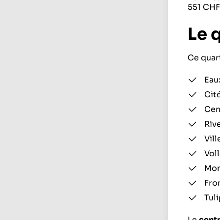
551 CHF
Le 
Ce quar
Eau
Cité
Cen
Rive
Vill
Voll
Mon
Fro
Tuli
Le
centr