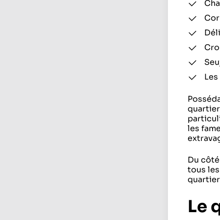
Cha
Cor
Déli
Cro
Seuj
Les
Posséda
quartie
particu
les fam
extrava
Du côté
tous les
quartier 
Le 