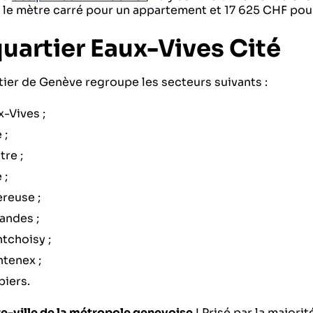
 le mètre carré pour un appartement et 17 625 CHF pou
quartier Eaux-Vives Cité
tier de Genève regroupe les secteurs suivants :
x-Vives ;
 ;
tre ;
 ;
ereuse ;
andes ;
tchoisy ;
ntenex ;
piers.
e-ville de la métropole genevoise
! Prisé par la majori