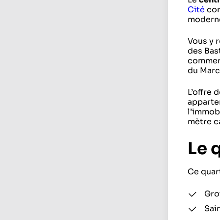
Cité
con
modernes
Vous y r
des Bast
commerç
du Marc
L’offre 
appartem
l’immobi
mètre c
Le 
Ce quar
Grot
Sain