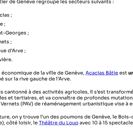
tier de Genève regroupe les secteurs suivants :
ias ;
e ;
nt-Georges ;
ets ;
ue d’Arve ;
vière.
économique de la ville de Genève,
Acacias Bâtie
est
u
ué sur la rive gauche de l’Arve.
s cantonné à des activités agricoles, il s’est transformé
les et tertiaires, et va connaître de profondes mutation
 Vernets (PAV) de réaménagement urbanistique vise à en
ure, on y trouve l’un des poumons de Genève, le Bois-d
), côté loisir, le
Théâtre du Loup
avec 10 à 15 spectacl