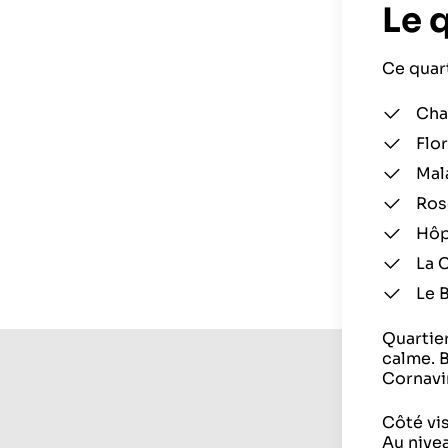
Le 
Ce quar
Cha
Flor
Mal
Rose
Hôpi
La C
Le 
Quartie
calme. 
Cornavi
Côté vi
Au nive