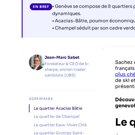
• Genève se compose de 8 quartiers p
EN BREF
dynamiques.
• Acacias-Bâtie, poumon économique d
• Champel séduit par son cadre verdo
Jean-Marc Sabet
Sachez q
Fondateur & CEO de b-
français
sharpe, ancien trader
plus ch
cambiste (UBS)
de ski 
présento
SOMMAIRE
Découvre
genevoi
Le quartier Acacias Bâtie
Le quartier de Champel
Le 
Le quartier Eaux-Vives Cité
Le quartier Grottes Saint-