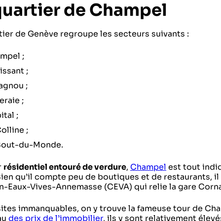
quartier de Champel
tier de Genève regroupe les secteurs suivants :
mpel ;
issant ;
agnou ;
raie ;
tal ;
olline ;
Bout-du-Monde.
r
résidentiel entouré de verdure
,
Champel
est tout indi
Bien qu’il compte peu de boutiques et de restaurants, i
n-Eaux-Vives-Annemasse (CEVA) qui relie la gare Corn
sites immanquables, on y trouve la fameuse tour de Cham
au
des prix de l’immobilier
, ils y sont relativement éle