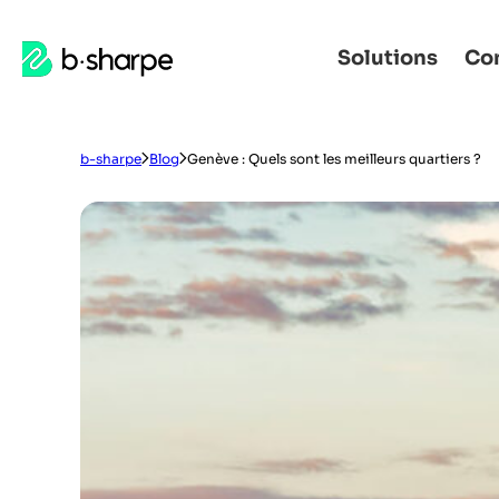
b-
Solutions
Con
Aller
Aller
sharpe
à
au
la
contenu
navigation
principal
b-sharpe
Blog
Genève : Quels sont les meilleurs quartiers ?
principale