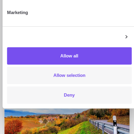
PARTAGER CET ARTICLE SUR :
Marketing
X
LinkedIn
Facebook
E-mail
Copier le lie
Show details
Sur le même sujet
Allow all
Allow selection
1 min
Deny