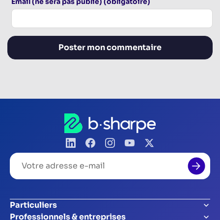
Email (ne sera pas publié) (obligatoire)
Votre
adresse
e-
mail
Particuliers
Professionnels & entreprises