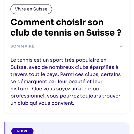
Vivre en Suisse
Comment choisir son
club de tennis en Suisse ?
SOMMAIRE
Caractéristiques d’un bon club de tennis
Le tennis est un sport très populaire en
Le coût d’un club de tennis à Genève
Suisse, avec de nombreux clubs éparpillés à
Pourquoi s’inscrire dans un club de tennis ?
travers tout le pays. Parmi ces clubs, certains
Top 3 des clubs aux abords de Genève
se démarquent par leur beauté et leur
histoire. Que vous soyez amateur ou
professionnel, vous pourrez toujours trouver
un club qui vous convient.
EN BREF