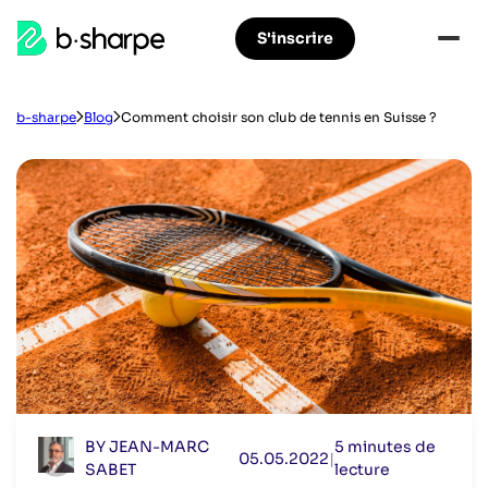
b-
S'inscrire
Aller
Aller
sharpe
à
au
la
contenu
navigation
principal
b-sharpe
Blog
Comment choisir son club de tennis en Suisse ?
principale
BY JEAN-MARC
5 minutes de
05.05.2022
|
SABET
lecture