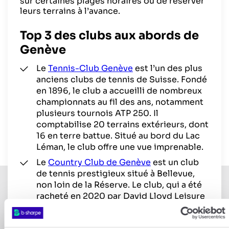
sur certaines plages horaires ou de réserver
leurs terrains à l’avance.
Top 3 des clubs aux abords de
Genève
Le
Tennis-Club Genève
est l’un des plus
anciens clubs de tennis de Suisse. Fondé
en 1896, le club a accueilli de nombreux
championnats au fil des ans, notamment
plusieurs tournois ATP 250. Il
comptabilise 20 terrains extérieurs, dont
16 en terre battue. Situé au bord du Lac
Léman, le club offre une vue imprenable.
Le
Country Club de Genève
est un club
de tennis prestigieux situé à Bellevue,
non loin de la Réserve. Le club, qui a été
racheté en 2020 par David Lloyd Leisure
(DLL), est devenu un véritable complexe
sportif et bien-être avec salle de fitness,