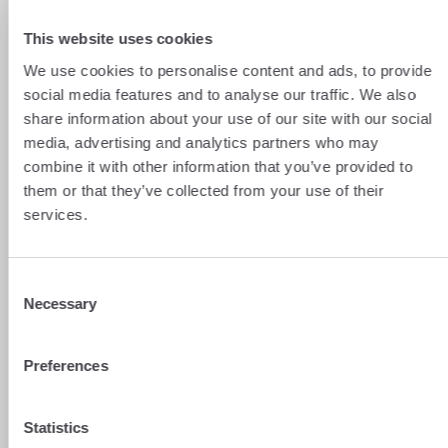
spa et même piscine !
Le
Tennis Club de Nyon
est, comme son
This website uses cookies
nom l’indique, situé dans la petite ville de
We use cookies to personalise content and ads, to provide
Nyon, sur les rives du Lac Léman, un
social media features and to analyse our traffic. We also
cadre plutôt charmant ! Ce club plus
familial, possède des courts intérieurs et
share information about your use of our site with our social
extérieurs qui vous permettent de
media, advertising and analytics partners who may
pratiquer en tout temps ! A quelques pas
combine it with other information that you’ve provided to
du lac et de la piscine de Colovray, sa
them or that they’ve collected from your use of their
localisation est idéale pour des après-
services.
midi sportives.
Bonus :
Un peu plus loin, le
Vevey Tennis Club
Consent
se situe proche de la charmante ville de
Necessary
Selection
Vevey, sur les rives du Lac Léman. Fondé en
1868, le club est le plus ancien club de tennis
de Suisse. Il est entouré de magnifiques
Preferences
jardins et offre un cadre reposant. Le club
dispose de 9 courts extérieurs, 6 intérieurs
et d’une halle de sport.
Statistics