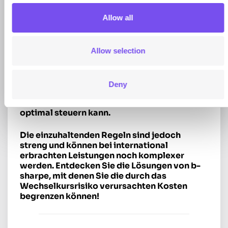
Der Scheck
. Obwohl er auch verzögert
eingelöst werden kann, ist der Scheck
Allow all
eine weniger sichere Option, da er dem
Gläubiger die Möglichkeit bietet, ihn
direkt und somit ohne Einhaltung der
Allow selection
festgelegten Fristen einzulösen.
Der Handelswechsel eignet sich
Deny
hervorragend dafür, dass jede Partei ihre
Liquidität im Rahmen einer Gegenleistung
optimal steuern kann.
Die einzuhaltenden Regeln sind jedoch
streng und können bei international
erbrachten Leistungen noch komplexer
werden. Entdecken Sie die Lösungen von b-
sharpe, mit denen Sie die durch das
Wechselkursrisiko verursachten Kosten
begrenzen können!