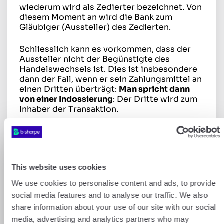
wiederum wird als Zedierter bezeichnet. Von
diesem Moment an wird die Bank zum
Gläubiger (Aussteller) des Zedierten.
Schliesslich kann es vorkommen, dass der
Aussteller nicht der Begünstigte des
Handelswechsels ist. Dies ist insbesondere
dann der Fall, wenn er sein Zahlungsmittel an
einen Dritten überträgt:
Man spricht dann
von einer Indossierung
: Der Dritte wird zum
Inhaber der Transaktion.
Achtung
: Bevor Schecks mit einem Vermerk
versehen wurden (und damit nicht mehr
indossierbar waren), galt die Indossierung
von Schecks als Mittel zur
This website uses cookies
Steuerhinterziehung. Denn der Inhaber
kannte weder die Identität des Ausstellers
We use cookies to personalise content and ads, to provide
(des Bezogenen) noch den ursprünglichen
social media features and to analyse our traffic. We also
Zahlungsgrund.
share information about your use of our site with our social
media, advertising and analytics partners who may