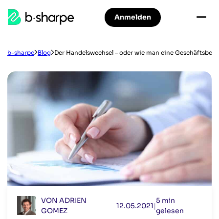
b-
Anmelden
Zur
Zum
sharpe
Hauptnavigation
Hauptinhalt
springen
springen
b-sharpe
Blog
Der Handelswechsel – oder wie man eine Geschäftsbezi
VON ADRIEN
5 min
12.05.2021
|
GOMEZ
gelesen