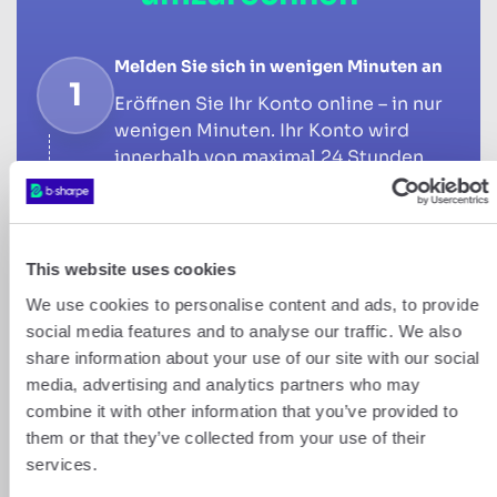
Melden Sie sich in wenigen Minuten an
1
Eröffnen Sie Ihr Konto online – in nur
wenigen Minuten. Ihr Konto wird
innerhalb von maximal 24 Stunden
freigeschaltet, völlig kostenlos und
ohne Verpflichtung, egal ob auf dem
Handy oder am Computer.
This website uses cookies
We use cookies to personalise content and ads, to provide
Überweisen Sie Ihre CHF an b-sharpe
2
social media features and to analyse our traffic. We also
Laden Sie Ihre auf Ihren Namen
share information about your use of our site with our social
lautende IBAN in Ihrem
media, advertising and analytics partners who may
Kundenbereich herunter. Führen Sie
combine it with other information that you’ve provided to
eine normale Überweisung von Ihrer
them or that they’ve collected from your use of their
Bank per SEPA oder SWIFT an Ihre b-
services.
sharpe-IBAN durch. Sie müssen keine