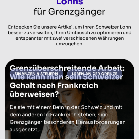
Lohns
für Grenzgänger
Entdecken Sie unsere Artikel, um Ihren Schweizer Lohn
besser zu verwalten, Ihren Umtausch zu optimieren und
entspannter mit zwei verschiedenen Währungen
umzugehen.
Grenzüberschreitende Arbeit:
FINANZEN & STEUERN
LEBEN AN DER GRENZE
Wie kann man sein Schweizer
Gehalt nach Frankreich
überweisen?
Da sie mit einem Bein in der Schweiz und mit
dem anderen in Frankreich stehen, sind
Grenzgänger besonderen Herausforderungen
ausgesetzt,…