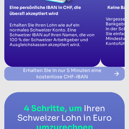
Eine persönliche IBAN in CHF, die
Keine Ban
überall akzeptiert wird
Vergessen 
Bankgebüh
Erhalten Sie Ihren Lohn wie auf ein
in der Schw
normales Schweizer Konto. Eine
Sie einfach
Schweizer IBAN auf Ihren Namen, die von
Mindestver
100 % der Schweizer Arbeitgeber und
Kontoführ
Ausgleichskassen akzeptiert wird.
Erhalten Sie in nur 5 Minuten eine
kostenlose CHF-IBAN
4 Schritte, um
Ihren
Schweizer Lohn in Euro
umzurechnen