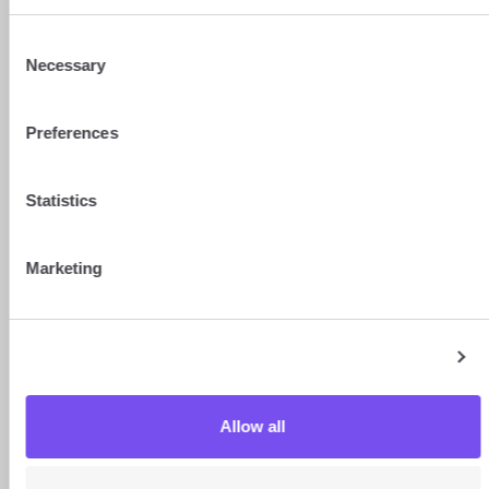
Software installieren: Sie können alles
wie gewohnt weitermachen.
Consent
Necessary
Selection
Überweisen Sie Ihr Gehalt ganz einfach
3
Preferences
Geben Sie den Betrag und die
gewünschte Währung an: Ihr Gehalt
wird zum b-sharpe-Kurs umgerechnet
Statistics
– ganz ohne böse Überraschungen –
und dann ganz einfach überwiesen.
Marketing
Erhalten Sie Ihr umgerechnetes Gehalt
4
schnell
Show details
Sobald Ihr Gehalt umgerechnet
wurde, wird es innerhalb von 24 bis 48
Stunden über vertrauenswürdige
Allow all
Schweizer Banken direkt auf Ihr Konto
überwiesen.