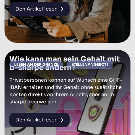
Den Artikel lesen
Wie kann man sein Gehalt mit
LEBEN AN DER GRENZE
STELLENANGEBOTE
b-sharpe ändern?
Privatpersonen können auf Wunsch eine CHF-
IBAN erhalten und ihr Gehalt ohne zusätzliche
Kosten direkt von ihrem Arbeitgeber an -b-
sharpe überweisen…
Den Artikel lesen