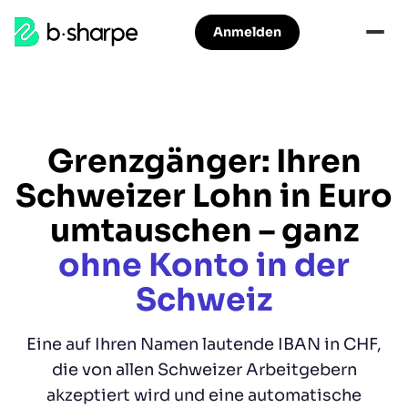
b-
Anmelden
Zur
Zum
sharpe
Hauptnavigation
Hauptinhalt
springen
springen
Grenzgänger: Ihren
Schweizer Lohn in Euro
umtauschen
– ganz
ohne Konto in der
Schweiz
Eine auf Ihren Namen lautende IBAN in CHF,
die von allen Schweizer Arbeitgebern
akzeptiert wird und eine automatische