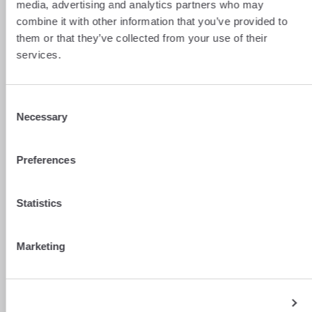
Sicherheit.
media, advertising and analytics partners who may
combine it with other information that you’ve provided to
Der Vorteil? Ihr Alterskapital wächst weiter,
them or that they’ve collected from your use of their
und Sie behalten eine höhere Schuld, was
services.
Ihre Steuerabzüge maximiert.
Der Genfer Reflex
: Wenn Sie im Kanton Genf
Consent
kaufen, prüfen Sie, ob Sie für
CASATAX
Necessary
Selection
berechtigt sind.
Übersteigt der Verkaufspreis eine bestimmte
Preferences
Obergrenze nicht (1’394’928 CHF im Jahr
2026), können Sie von einer erheblichen
Ermässigung der Registrierungsgebühren
Statistics
profitieren (bis zu 20’924 CHF) sowie von 50
% auf die Gebühren für die Errichtung der
Hypothek. Je nach finanziertem Betrag kann
Marketing
die Gesamtersparnis bis zu 27’000
CHF
betragen.
Quelle:
Mitteilung des Genfer
Staatsrats vom 4. Februar 2026
Show details