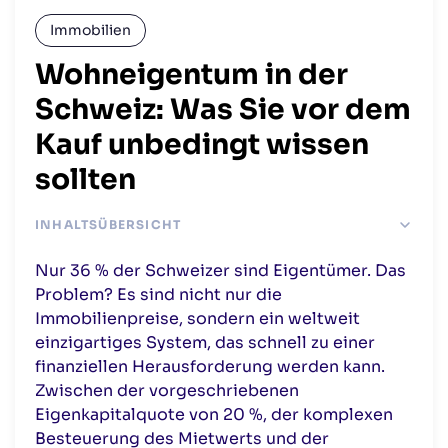
Immobilien
Wohneigentum in der
Schweiz: Was Sie vor dem
Kauf unbedingt wissen
sollten
INHALTSÜBERSICHT
Den Kauf finanzieren: Hypothek, Eigenkapital und
Nur 36 % der Schweizer sind Eigentümer. Das
Schweizer Regeln
Problem? Es sind nicht nur die
Besteuerung von Eigentümern: was Sie gewinnen und
Immobilienpreise, sondern ein weltweit
was Sie zahlen
einzigartiges System, das schnell zu einer
Grenzgänger: auf französischer oder auf Schweizer
finanziellen Herausforderung werden kann.
Seite kaufen ?
Zwischen der vorgeschriebenen
Der Wechselkurs: der Überraschungsgast Ihres
Immobilienprojekts
Eigenkapitalquote von 20 %, der komplexen
Besteuerung des Mietwerts und der
Die Punkte, auf die Sie vor der Unterzeichnung achten