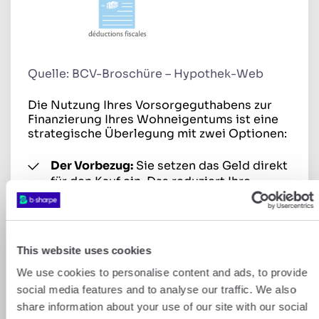
Quelle: BCV-Broschüre – Hypothek-Web
Die Nutzung Ihres Vorsorgeguthabens zur
Finanzierung Ihres Wohneigentums ist eine
strategische Überlegung mit zwei Optionen:
Der Vorbezug:
Sie setzen das Geld direkt
für den Kauf ein. Das reduziert Ihre
Schuld und Ihre monatlichen Zinsen,
mindert jedoch Ihre künftigen
Rentenleistungen und löst eine sofortige
Besteuerung des Bezugs aus.
This website uses cookies
We use cookies to personalise content and ads, to provide
Die Verpfändung:
Statt das Geld zu
social media features and to analyse our traffic. We also
beziehen, lassen Sie es auf Ihrem
share information about your use of our site with our social
Vorsorgekonto. Es dient der Bank als