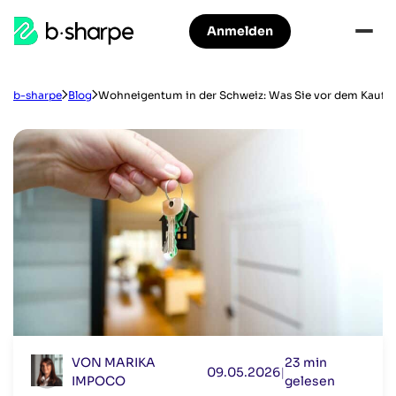
b-
Anmelden
Zur
Zum
sharpe
Hauptnavigation
Hauptinhalt
springen
springen
b-sharpe
Blog
Wohneigentum in der Schweiz: Was Sie vor dem Kauf un
VON MARIKA
23 min
09.05.2026
|
IMPOCO
gelesen