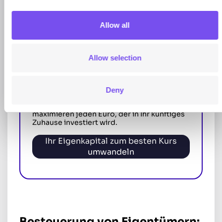
Allow all
💡
Der b-sharpe-Tipp
:
Ist Ihr Eigenkapital derzeit in Euro angelegt,
kann der Wechselkurs Ihre Kaufkraft im
Allow selection
letzten Moment beeinträchtigen.
Indem Sie eine wettbewerbsfähige
Wechsellösung nutzen, um Ihr Eigenkapital
Deny
in Schweizer Franken umzurechnen,
vermeiden Sie hohe Bankmargen und
maximieren jeden Euro, der in Ihr künftiges
Zuhause investiert wird.
Ihr Eigenkapital zum besten Kurs
umwandeln
Besteuerung von Eigentümern: