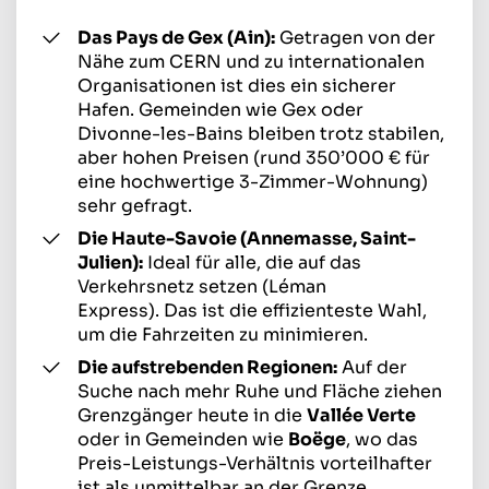
Das Pays de Gex (Ain):
Getragen von der
Nähe zum CERN und zu internationalen
Organisationen ist dies ein sicherer
Hafen. Gemeinden wie Gex oder
Divonne-les-Bains bleiben trotz stabilen,
aber hohen Preisen (rund 350’000 € für
eine hochwertige 3-Zimmer-Wohnung)
sehr gefragt.
Die Haute-Savoie (Annemasse, Saint-
Julien):
Ideal für alle, die auf das
Verkehrsnetz setzen (Léman
Express). Das ist die effizienteste Wahl,
um die Fahrzeiten zu minimieren.
Die aufstrebenden Regionen:
Auf der
Suche nach mehr Ruhe und Fläche ziehen
Grenzgänger heute in die
Vallée Verte
oder in Gemeinden wie
Boëge
, wo das
Preis-Leistungs-Verhältnis vorteilhafter
ist als unmittelbar an der Grenze.