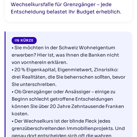
sollten
Wechselkursfalle für Grenzgänger – jede
Wo kaufen und wie vorgehen?
Entscheidung belastet Ihr Budget erheblich.
Häufig gestellte Fragen zum Immobilienkauf in der
Schweiz
IN KÜRZE
• Sie möchten in der Schweiz Wohneigentum
erwerben? Hier ist, was Ihnen die Banken nicht
von vornherein erklären.
• 20 % Eigenkapital, Eigenmietwert, Zinsrisiko:
drei Realitäten, die Sie beherrschen sollten, bevor
Sie unterschreiben.
• Ob Grenzgänger oder Ansässiger – einige zu
Beginn schlecht getroffene Entscheidungen
können Sie über 20 Jahre Zehntausende Franken
kosten.
• Der Wechselkurs ist der blinde Fleck jedes
grenzüberschreitenden Immobilienprojekts. Und
genau dort entscheiden sich oft die wahren