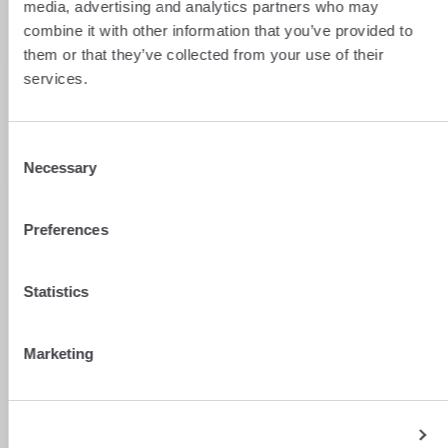
media, advertising and analytics partners who may
24 Werktagsstunden
combine it with other information that you’ve provided to
them or that they’ve collected from your use of their
services.
Consent
Necessary
Selection
📅 Devisenterminkontrakt
Bei grösseren Beträgen oder Käufen, bei denen
Preferences
zwischen Vorvertrag und endgültiger Urkunde
einige Zeit vergeht, steht Ihnen unser FX-Team in
Genf zur Seite.
Sie legen Ihren Wechselkurs für
Statistics
eine längere Laufzeit fest
und sichern sich so den
genauen Betrag, der überwiesen wird.
Marketing
Fester Kurs über eine lange Laufzeit
Ideal für ein Projekt mit zeitversetzter
Unterzeichnung
Betreuung durch unsere Devisenexperten in
Show details