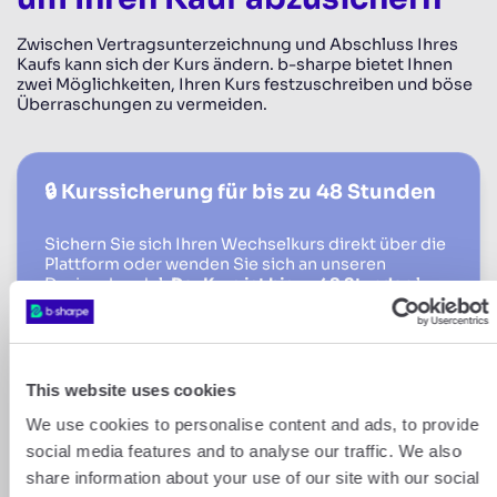
Zwischen Vertragsunterzeichnung und Abschluss Ihres
Kaufs kann sich der Kurs ändern. b-sharpe bietet Ihnen
zwei Möglichkeiten, Ihren Kurs festzuschreiben und böse
Überraschungen zu vermeiden.
🔒 Kurssicherung für bis zu 48 Stunden
Sichern Sie sich Ihren Wechselkurs direkt über die
Plattform oder wenden Sie sich an unseren
Devisenhandel.
Der Kurs ist bis zu 48 Stunden
lang
garantiert
– genug Zeit, um Ihre Gelder zu
überweisen und Ihre internen Freigaben
abzuschliessen.
Zum Zeitpunkt der Simulation festgelegter
This website uses cookies
Kurs
We use cookies to personalise content and ads, to provide
Ideal, um kurzfristig eine Zahlung an den Notar
social media features and to analyse our traffic. We also
oder den Verkäufer abzuschliessen
share information about your use of our site with our social
Umwandlung und Überweisung innerhalb von