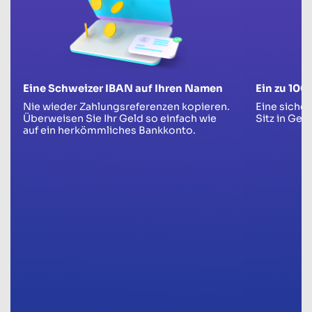
Eine Schweizer IBAN auf Ihren Namen
Ein zu 100
Nie wieder Zahlungsreferenzen kopieren.
Eine siche
Überweisen Sie Ihr Geld so einfach wie
Sitz in Genf
auf ein herkömmliches Bankkonto.