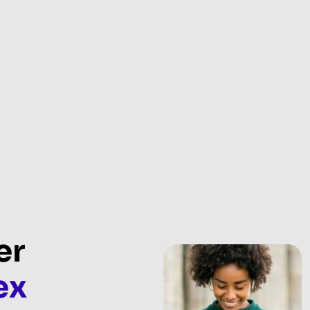
er
ex