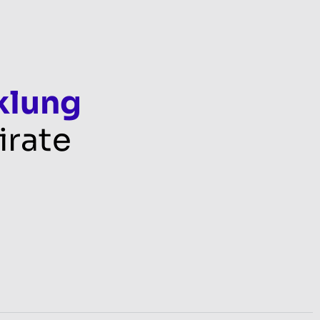
klung
irate