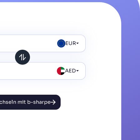
EUR
AED
hseln mit b-sharpe