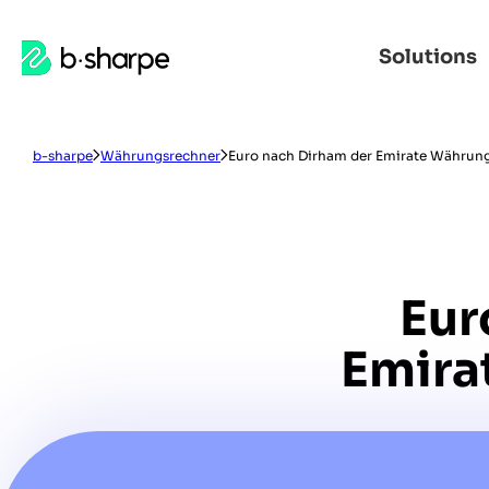
b-
Solutions
Zur
Zum
sharpe
Hauptnavigation
Hauptinhalt
springen
springen
b-sharpe
Währungsrechner
Euro nach Dirham der Emirate Währun
Eu
Emira