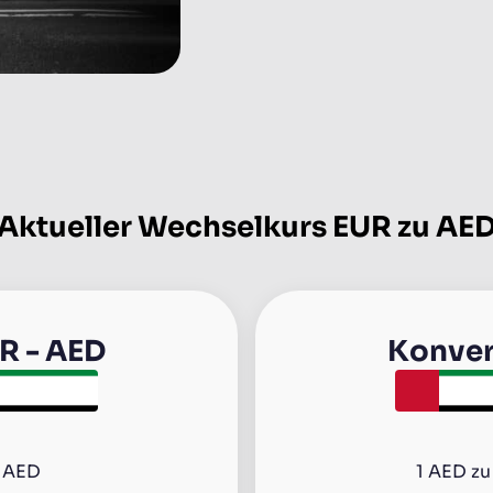
Aktueller Wechselkurs EUR zu AE
R
-
AED
Konver
3 AED
1
AED
z