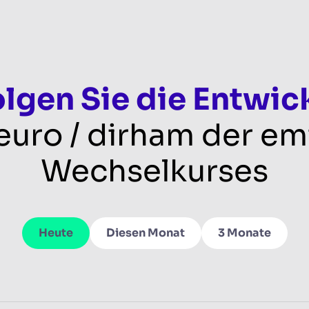
olgen Sie die Entwic
euro / dirham der em
Wechselkurses
Heute
Diesen Monat
3 Monate