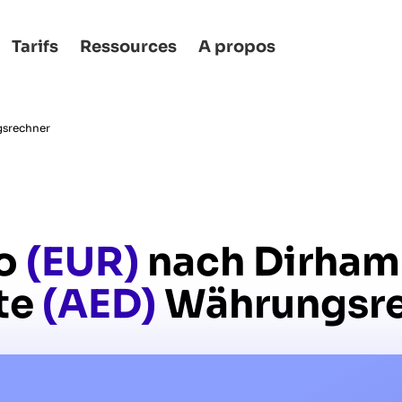
Tarifs
Ressources
A propos
gsrechner
ro
(EUR)
nach Dirham
te
(AED)
Währungsre