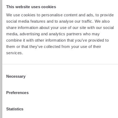
This website uses cookies
Posso aprire un conto bancario
We use cookies to personalise content and ads, to provide
aziendale in Svizzera pur essendo
social media features and to analyse our traffic. We also
francese?
share information about your use of our site with our social
Tecnicamente, sì. Ma ciò significa che la
media, advertising and analytics partners who may
vostra azienda deve avere sede in Svizzera.
combine it with other information that you’ve provided to
La Svizzera offre numerosi vantaggi agli
imprenditori, in particolare un quadro
them or that they’ve collected from your use of their
amministrativo semplificato e tempi di
services.
elaborazione più rapidi rispetto alla Francia.
Tuttavia, per costituire un’impresa come
straniero è necessario soddisfare
Consent
determinati requisiti di ammissibilità. È
Necessary
Selection
quindi indispensabile essere in possesso di
un permesso di soggiorno (di tipo B o G) o
associarsi con un residente svizzero per
Preferences
poter costituire legalmente una società nel
Paese.
Statistics
Avviare un’attività in proprio e, di
conseguenza, aprire un conto bancario