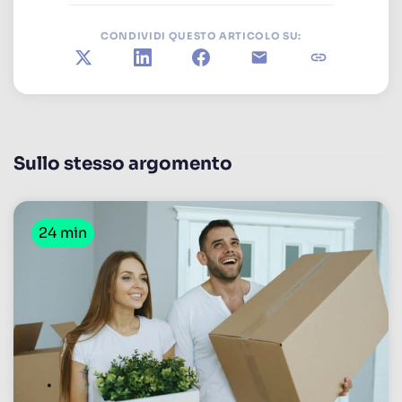
CONDIVIDI QUESTO ARTICOLO SU:
X
LinkedIn
Facebook
E-mail
Copia il link
Sullo stesso argomento
24 min