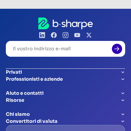
Il
vostro
indirizzo
e-
mail
Privati
Professionisti e aziende
Aiuto e contatti
Risorse
Chi siamo
Convertitori di valuta