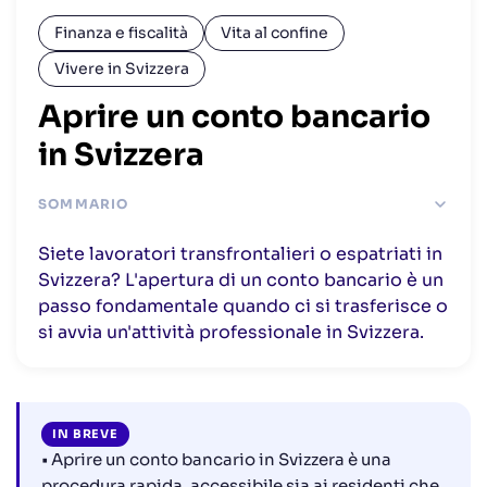
Finanza e fiscalità
Vita al confine
Vivere in Svizzera
Aprire un conto bancario
in Svizzera
SOMMARIO
Aprire un conto bancario in Svizzera: una procedura
Siete lavoratori transfrontalieri o espatriati in
semplice e veloce
Svizzera? L'apertura di un conto bancario è un
È possibile, per un cittadino francese, aprire un conto
passo fondamentale quando ci si trasferisce o
bancario in Svizzera?
si avvia un'attività professionale in Svizzera.
Tutto quello che c'è da sapere sulle banche in Svizzera
Domande frequenti
IN BREVE
• Aprire un conto bancario in Svizzera è una
procedura rapida, accessibile sia ai residenti che