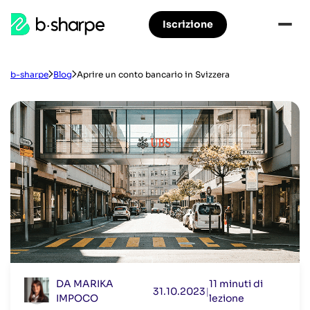
b-
Iscrizione
Accedere
Vai
sharpe
alla
al
navigazione
contenuto
principale
principale
b-sharpe
Blog
Aprire un conto bancario in Svizzera
DA MARIKA
11 minuti di
31.10.2023
|
IMPOCO
lezione