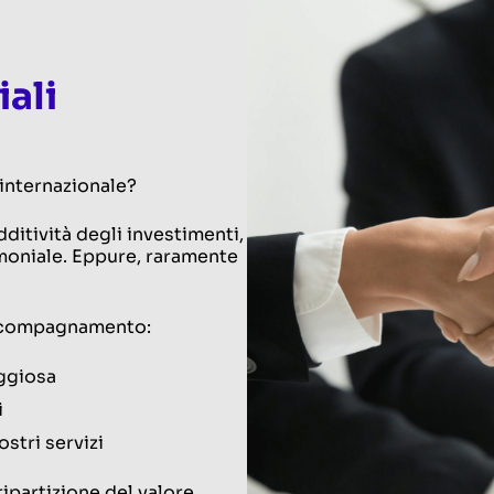
ali
 internazionale?
dditività degli investimenti,
imoniale. Eppure, raramente
accompagnamento:
aggiosa
i
ostri servizi
ipartizione del valore