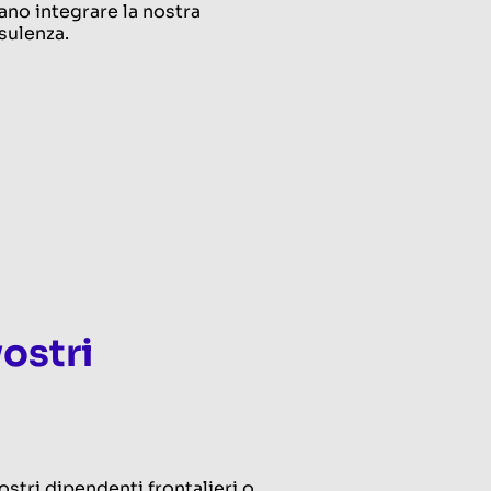
no integrare la nostra
sulenza.
vostri
stri dipendenti frontalieri o