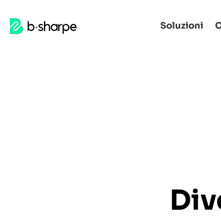
b-
Soluzioni
C
Accedere
Vai
sharpe
alla
al
navigazione
contenuto
principale
principale
Div