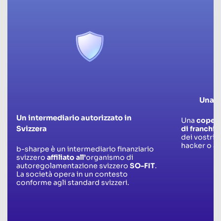
Una m
Un intermediario autorizzato in
Una
copert
Svizzera
di franchi 
dei vostri 
hacker o ap
b-sharpe è un intermediario finanziario
svizzero
affiliato all’
organismo di
autoregolamentazione svizzero
SO-FIT
.
La società opera in un contesto
conforme agli standard svizzeri.