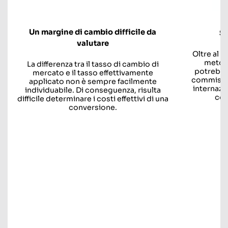
Un margine di cambio difficile da
S
valutare
Oltre al 
metodo
La differenza tra il tasso di cambio di
potrebber
mercato e il tasso effettivamente
commissio
applicato non è sempre facilmente
internazi
individuabile. Di conseguenza, risulta
com
difficile determinare i costi effettivi di una
conversione.