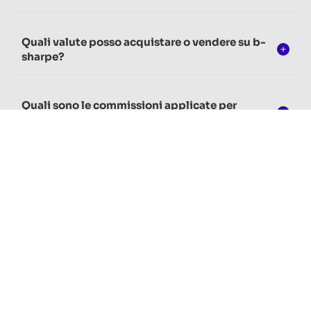
Quali valute posso acquistare o vendere su b-
sharpe?
Quali sono le commissioni applicate per
l'acquisto o la vendita di valute con b-sharpe?
Come funziona il tasso di cambio quando si
comprano e vendono valute?
Posso fissare un tasso di cambio per un
acquisto di valuta estera futuro?
Quanto tempo occorre per l'esecuzione di un
acquisto o di una vendita di valuta?