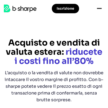
b-
Iscrizione
Accedere
Vai
sharpe
alla
al
navigazione
contenuto
principale
principale
Acquisto e vendita di
valuta estera:
riducete
i costi fino all’80%
L’acquisto o la vendita di valute non dovrebbe
intaccare il vostro margine di profitto. Con b-
sharpe potete vedere il prezzo esatto di ogni
transazione prima di confermarla, senza
brutte sorprese.