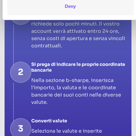
Crea il vostro account aziendale
Deny
1
La registrazione avviene online e
richiede solo pochi minuti. Il vostro
account verrà attivato entro 24 ore,
senza costi di apertura e senza vincoli
contrattuali.
Si prega di indicare le proprie coordinate
2
bancarie
Nella sezione b-sharpe, inserisca
l'importo, la valuta e le coordinate
bancarie dei suoi conti nelle diverse
valute.
Converti valute
3
Seleziona le valute e inserite