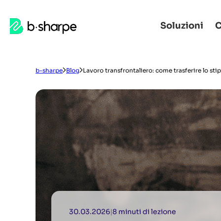
b-
Soluzioni
C
Accedere
Vai
sharpe
alla
al
navigazione
contenuto
principale
principale
b-sharpe
Blog
Lavoro transfrontaliero: come trasferire lo sti
30.03.2026
|
8 minuti di lezione