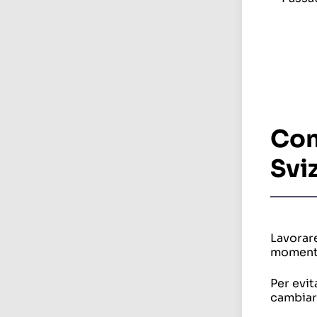
Com
Svi
Lavorare
momento
Per evit
cambiar