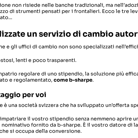
ione non risiede nelle banche tradizionali, ma nell’adoz
lizzo di strumenti pensati per i frontalieri. Ecco le tre 
iato…
ilizzate un servizio di cambio aut
e e gli uffici di cambio non sono specializzati nell’effic
tosi, lenti e poco trasparenti.
impatrio regolare di uno stipendio, la soluzione più effi
zato e regolamentato,
come b-sharpe
.
taggio per voi
 è una società svizzera che ha sviluppato un’offerta spe
impatriare il vostro stipendio senza nemmeno aprire un
 nominativo fornito da b-sharpe. È il vostro datore di l
 che si occupa della conversione.