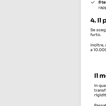
Il 
rap
4. Il
Se scegl
furto.
Inoltre,
a 10.00
Il 
In qua
transf
rigidi
Passat