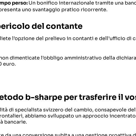
tempo perso:
Un bonifico internazionale tramite una banca
presenta uno svantaggio pratico ricorrente.
 pericolo del contante
iete l’opzione del prelievo in contanti e dell’ufficio di 
 non dimenticate l’obbligo amministrativo della dichiar
0 euro.
metodo b-sharpe per trasferire il v
lità di specialista svizzero del cambio, consapevole del
rontalieri, abbiamo sviluppato un approccio incentrato s
tà bancarie.
e da una conversione subita a una gestione proattiva d