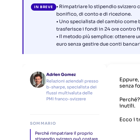
• Rimpatriare lo stipendio svizzero 
IN BREVE
bonifico, di conto e di ricezione.
• Uno specialista del cambio come 
trasferisce i fondi in 24 ore contro f
• Il metodo più semplice: ottenere 
euro senza gestire due conti bancari
Adrien Gomez
Eppure,
Relazioni aziendali presso
senza fo
b-sharpe, specialista dei
flussi multivaluta delle
Perché?
PMI franco-svizzere
inutili.
Ecco i t
SOMMARIO
Perché rimpatriare il proprio
stipendio svizzero può costare