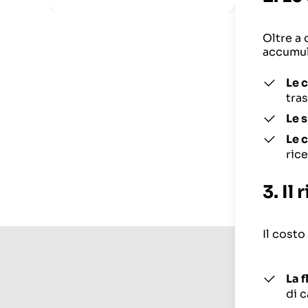
Oltre a 
accumul
Le c
tras
Le 
Le 
rice
3. Il
Il costo
La f
di 