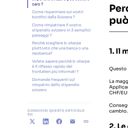
caro ?
Per
Come risparmiare sui vostri
può
bonifici dalla Svizzera ?
Come rimpatriare il vostro
stipendio svizzero in 3 semplici
passaggi ?
Perché scegliere b-sharpe
piuttosto che una banca o una
1. Il
neobanca?
Volete sapere perché b-sharpe
è il riflesso rapido dei
Questo è
frontalieri più informati ?
Domande frequenti sul
La maggi
rimpatrio dello stipendio
Applica
svizzero
CHF/EU
Consegu
cambio.
CONDIVIDI QUESTO ARTICOLO
SU:
X
LinkedIn
Facebook
E-mail
Copia il link
2. L