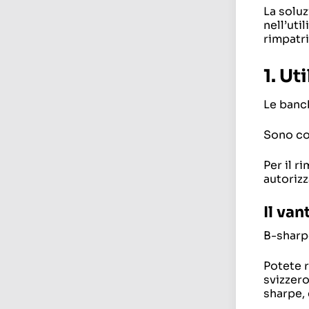
La soluz
nell’uti
rimpatr
1. Ut
Le banch
Sono cos
Per il r
autoriz
Il van
B-sharpe
Potete r
svizzero
sharpe,