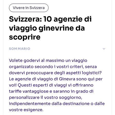
Vivere in Svizzera
Svizzera: 10 agenzie di
viaggio ginevrine da
scoprire
SOMMARIO
#1 Ad Gentes
Volete godervi al massimo un viaggio
#2 BC Business Class
organizzato secondo i vostri criteri, senza
#3 Charter Voyages
dovervi preoccupare degli aspetti logistici?
#4 Delta Viaggi
Le agenzie di viaggio di Ginevra sono qui per
voi! Questi esperti di viaggi vi offriranno
#5 GTM Golf Travel
tariffe vantaggiose e saranno in grado di
#6 Al Tigre Vanigliato
personalizzare il vostro soggiorno,
#7 Pianeta Evasione
indipendentemente dalla destinazione o dalle
#8 Il Viaggiatore
vostre esigenze.
#9 I tuoi viaggi