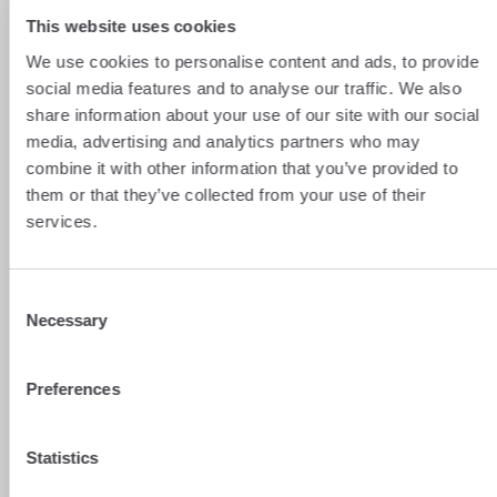
This website uses cookies
Dopo aver fondato Vicky H nel 2004,
un’agenzia di viaggi rimasta in attività per 17
We use cookies to personalise content and ads, to provide
anni, Nicolas Ambrosetti ha creato
Le
social media features and to analyse our traffic. We also
Voyageur
a seguito della crisi causata dal
share information about your use of our site with our social
Covid e oggi propone ai propri clienti, con
media, advertising and analytics partners who may
l’aiuto dei suoi collaboratori appassionati,
viaggi su misura, pienamente consapevole
combine it with other information that you’ve provided to
dell’urgenza e delle aspettative legate
them or that they’ve collected from your use of their
all’attuale situazione mondiale!
services.
E-mail:
travel@levoyageur.ch
Consent
Telefono:
+41 22 940 17 47
Necessary
Selection
Indirizzo:
Chemin Frank-Thomas 12, 1208
Ginevra, Svizzera
Preferences
Non esitate a seguire anche l’account
Instagram
dell’agenzia!
Statistics