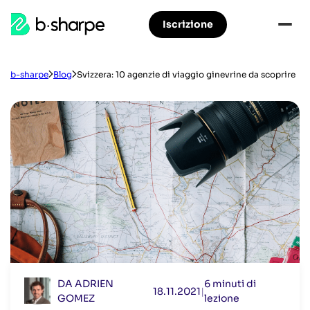
b-
Iscrizione
Accedere
Vai
sharpe
alla
al
navigazione
contenuto
principale
principale
b-sharpe
Blog
Svizzera: 10 agenzie di viaggio ginevrine da scoprire
DA ADRIEN
6 minuti di
18.11.2021
|
GOMEZ
lezione