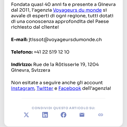
Fondata quasi 40 anni fa e presente a Ginevra
dal 2011, l’agenzia
Voyageurs du monde
si
avvale di esperti di ogni regione, tutti dotati
di una conoscenza approfondita del Paese
richiesto dal cliente!
E-mail:
jtissot@voyageursdumonde.ch
Telefono:
+41 22 519 12 10
Indirizzo:
Rue de la Rôtisserie 19, 1204
Ginevra, Svizzera
Non esitate a seguire anche gli account
Instagram
,
Twitter
e
Facebook
dell’agenzia!
CONDIVIDI QUESTO ARTICOLO SU:
X
LinkedIn
Facebook
E-mail
Copia il link