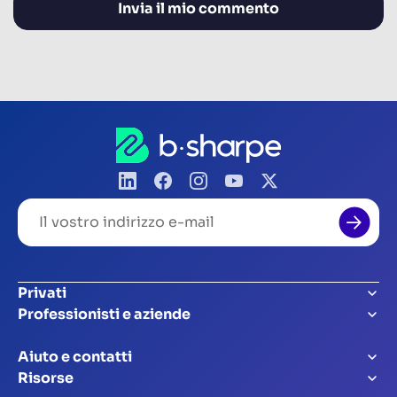
Il
vostro
indirizzo
e-
mail
Privati
Professionisti e aziende
Aiuto e contatti
Risorse